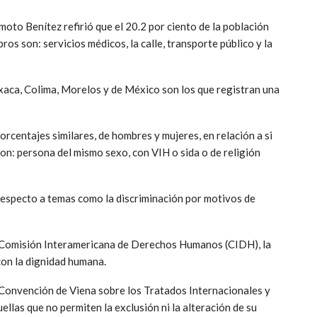
to Benítez refirió que el 20.2 por ciento de la población
ros son: servicios médicos, la calle, transporte público y la
xaca, Colima, Morelos y de México son los que registran una
rcentajes similares, de hombres y mujeres, en relación a si
con: persona del mismo sexo, con VIH o sida o de religión
 respecto a temas como la discriminación por motivos de
la Comisión Interamericana de Derechos Humanos (CIDH), la
con la dignidad humana.
la Convención de Viena sobre los Tratados Internacionales y
llas que no permiten la exclusión ni la alteración de su