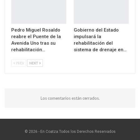
Pedro Miguel Rosaldo
Gobierno del Estado
reabre el Puente de la
impulsará la
Avenida Uno tras su
rehabilitación del
rehabilitación…
sistema de drenaje en…
PREV
NEXT
Los comentarios están cerrados.
© 2026 - En Coatza.Todos los Derechos Reservados