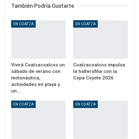
También Podría Gustarte
EN COATZA
EN COATZA
Vivirá Coatzacoalcos un
Coatzacoalcos impulsa
sábado de verano con
la halterofilia con la
motonáutica,
Copa Coyote 2026
actividades en playa y
un…
EN COATZA
EN COATZA