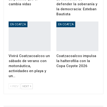
cambia vidas
defender la soberanía y
la democracia: Esteban
Bautista
EN COATZA
EN COATZA
Vivirá Coatzacoalcos un
Coatzacoalcos impulsa
sábado de verano con
la halterofilia con la
motonáutica,
Copa Coyote 2026
actividades en playa y
un…
PREV
NEXT