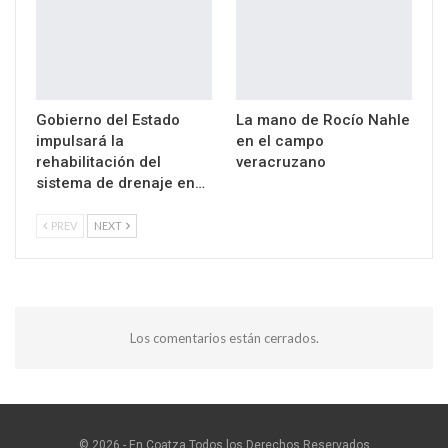
Gobierno del Estado
La mano de Rocío Nahle
impulsará la
en el campo
rehabilitación del
veracruzano
sistema de drenaje en…
PREV
NEXT
Los comentarios están cerrados.
© 2026 - En Coatza.Todos los Derechos Reservados