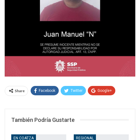
Share
Facebook
Twitter
Google+
WhatsApp
Email
También Podría Gustarte
EN COATZA
REGIONAL