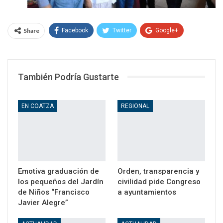
Share
Facebook
Twitter
Google+
WhatsApp
Email
También Podría Gustarte
EN COATZA
REGIONAL
Emotiva graduación de
Orden, transparencia y
los pequeños del Jardín
civilidad pide Congreso
de Niños “Francisco
a ayuntamientos
Javier Alegre”