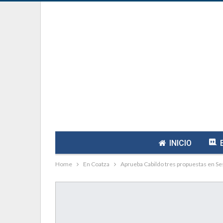
INICIO
Home
En Coatza
Aprueba Cabildo tres propuestas en Se