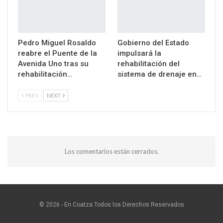
Pedro Miguel Rosaldo
Gobierno del Estado
reabre el Puente de la
impulsará la
Avenida Uno tras su
rehabilitación del
rehabilitación…
sistema de drenaje en…
PREV
NEXT
Los comentarios están cerrados.
© 2026 - En Coatza.Todos los Derechos Reservados