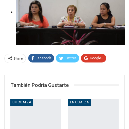
Share
Facebook
Twitter
Google+
WhatsApp
Email
También Podría Gustarte
EN COATZA
EN COATZA