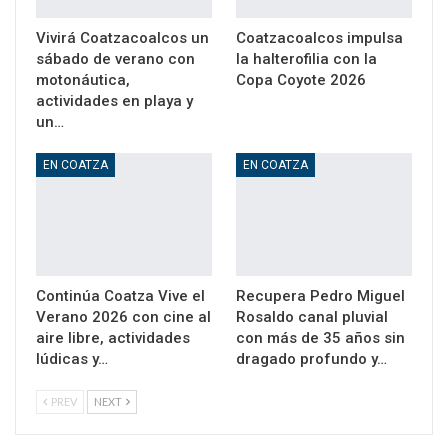
Vivirá Coatzacoalcos un
Coatzacoalcos impulsa
sábado de verano con
la halterofilia con la
motonáutica,
Copa Coyote 2026
actividades en playa y
un…
EN COATZA
EN COATZA
Continúa Coatza Vive el
Recupera Pedro Miguel
Verano 2026 con cine al
Rosaldo canal pluvial
aire libre, actividades
con más de 35 años sin
lúdicas y…
dragado profundo y…
PREV
NEXT