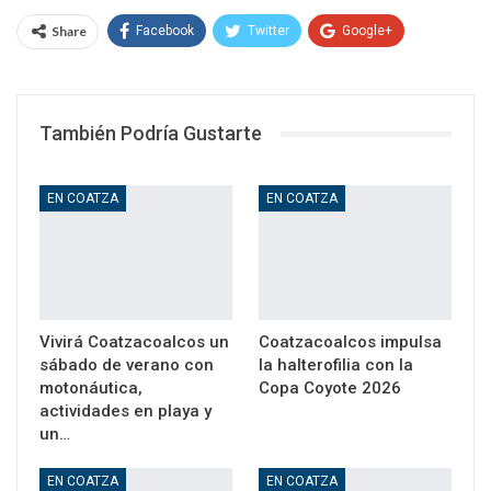
Share
Facebook
Twitter
Google+
WhatsApp
Email
También Podría Gustarte
EN COATZA
EN COATZA
Vivirá Coatzacoalcos un
Coatzacoalcos impulsa
sábado de verano con
la halterofilia con la
motonáutica,
Copa Coyote 2026
actividades en playa y
un…
EN COATZA
EN COATZA