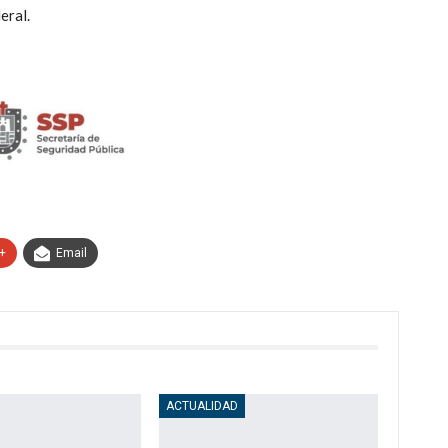
eral.
+
Email
ACTUALIDAD