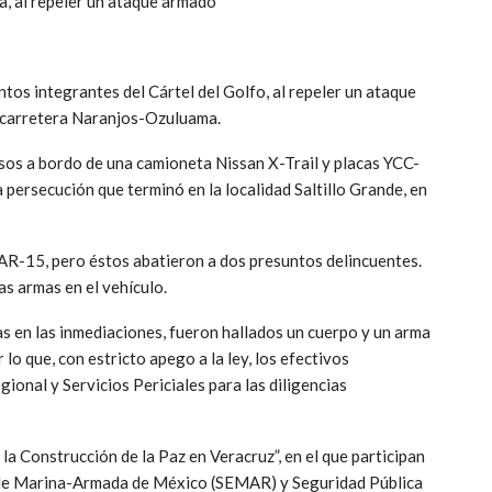
a, al repeler un ataque armado
ntos integrantes del Cártel del Golfo, al repeler un ataque
a carretera Naranjos-Ozuluama.
os a bordo de una camioneta Nissan X-Trail y placas YCC-
a persecución que terminó en la localidad Saltillo Grande, en
es AR-15, pero éstos abatieron a dos presuntos delincuentes.
s armas en el vehículo.
s en las inmediaciones, fueron hallados un cuerpo y un arma
lo que, con estricto apego a la ley, los efectivos
gional y Servicios Periciales para las diligencias
a Construcción de la Paz en Veracruz”, en el que participan
 de Marina-Armada de México (SEMAR) y Seguridad Pública