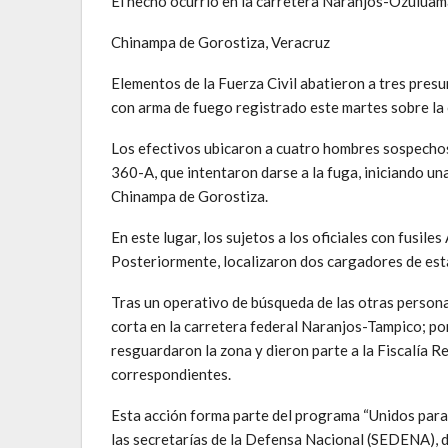
El hecho ocurrió en la carretera Naranjos-Ozuluam
Chinampa de Gorostiza, Veracruz
Elementos de la Fuerza Civil abatieron a tres presu
con arma de fuego registrado este martes sobre l
Los efectivos ubicaron a cuatro hombres sospechos
360-A, que intentaron darse a la fuga, iniciando un
Chinampa de Gorostiza.
En este lugar, los sujetos a los oficiales con fusil
Posteriormente, localizaron dos cargadores de esta
Tras un operativo de búsqueda de las otras persona
corta en la carretera federal Naranjos-Tampico; por 
resguardaron la zona y dieron parte a la Fiscalía Re
correspondientes.
Esta acción forma parte del programa “Unidos para l
las secretarías de la Defensa Nacional (SEDENA),