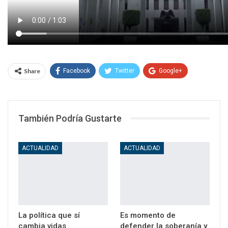
Share
Facebook
Twitter
Google+
WhatsApp
Email
También Podría Gustarte
ACTUALIDAD
ACTUALIDAD
La política que sí
Es momento de
cambia vidas
defender la soberanía y