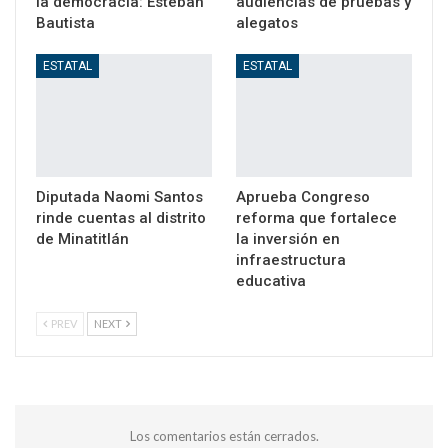
la democracia: Esteban
audiencias de pruebas y
Bautista
alegatos
ESTATAL
ESTATAL
Diputada Naomi Santos
Aprueba Congreso
rinde cuentas al distrito
reforma que fortalece
de Minatitlán
la inversión en
infraestructura
educativa
PREV
NEXT
Los comentarios están cerrados.