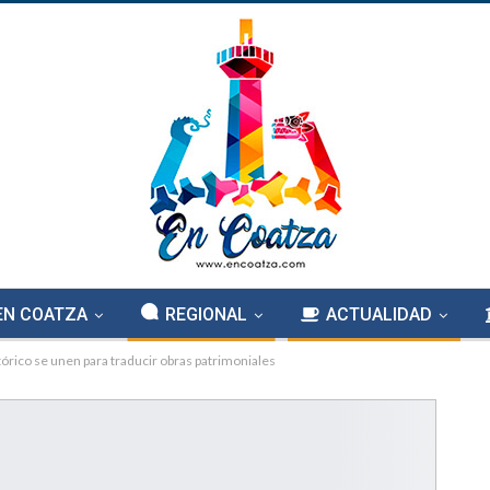
EN COATZA
REGIONAL
ACTUALIDAD
órico se unen para traducir obras patrimoniales