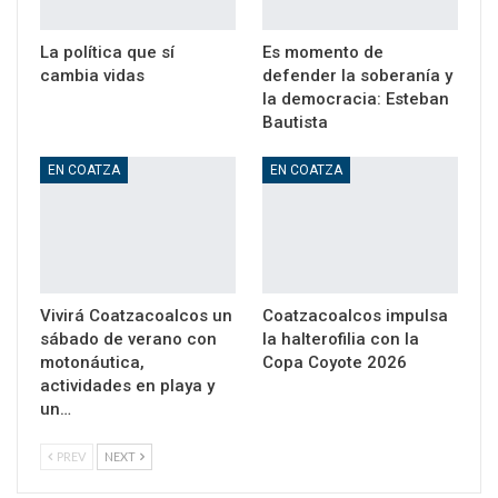
La política que sí
Es momento de
cambia vidas
defender la soberanía y
la democracia: Esteban
Bautista
EN COATZA
EN COATZA
Vivirá Coatzacoalcos un
Coatzacoalcos impulsa
sábado de verano con
la halterofilia con la
motonáutica,
Copa Coyote 2026
actividades en playa y
un…
PREV
NEXT