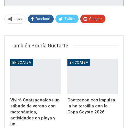
Share
Facebook
Twitter
Google+
WhatsApp
Email
También Podría Gustarte
EN COATZA
EN COATZA
Vivirá Coatzacoalcos un
Coatzacoalcos impulsa
sábado de verano con
la halterofilia con la
motonáutica,
Copa Coyote 2026
actividades en playa y
un…