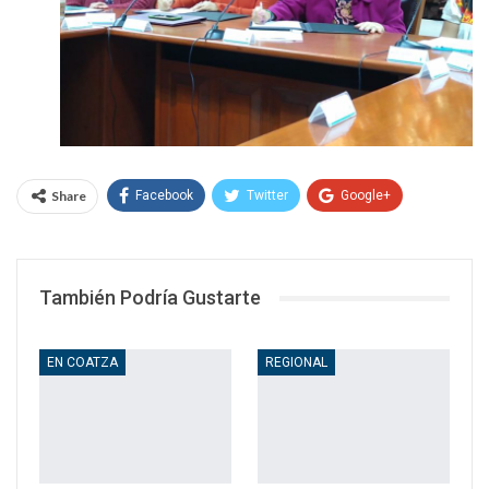
Share
Facebook
Twitter
Google+
WhatsApp
Email
También Podría Gustarte
EN COATZA
REGIONAL