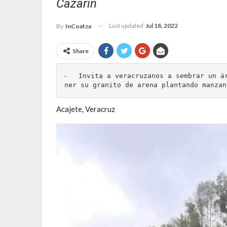
Cazarín
Last updated
Jul 18, 2022
By
InCoatza
Share
⁃   Invita a veracruzanos a sembrar un á
ner su granito de arena plantando manzan
Acajete, Veracruz