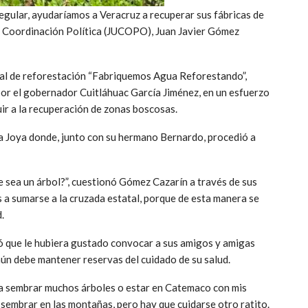
gular, ayudaríamos a Veracruz a recuperar sus fábricas de
de Coordinación Política (JUCOPO), Juan Javier Gómez
tal de reforestación “Fabriquemos Agua Reforestando”,
or el gobernador Cuitláhuac García Jiménez, en un esfuerzo
uir a la recuperación de zonas boscosas.
a Joya donde, junto con su hermano Bernardo, procedió a
 sea un árbol?”, cuestionó Gómez Cazarín a través de sus
es a sumarse a la cruzada estatal, porque de esta manera se
.
ó que le hubiera gustado convocar a sus amigos y amigas
aún debe mantener reservas del cuidado de su salud.
para sembrar muchos árboles o estar en Catemaco con mis
 sembrar en las montañas, pero hay que cuidarse otro ratito.