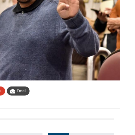
+
Email