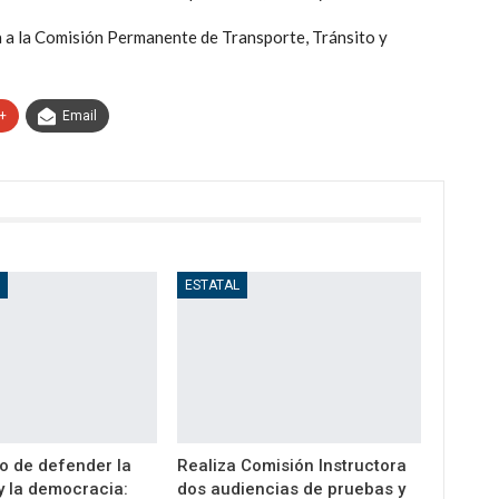
da a la Comisión Permanente de Transporte, Tránsito y
+
Email
D
ESTATAL
o de defender la
Realiza Comisión Instructora
y la democracia:
dos audiencias de pruebas y