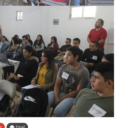
+
Email