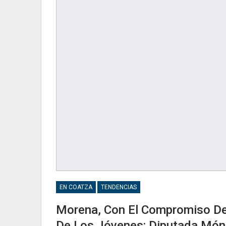
EN COATZA
TENDENCIAS
Morena, Con El Compromiso De
De Los Jóvenes: Diputada Món