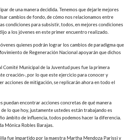
icipar de una manera decidida. Tenemos que dejarle mejores
ulsar cambios de fondo, de cómo nos relacionamos entre
s condiciones para subsistir, todos, en mejores condiciones
 dijo a los jóvenes en este primer encuentro realizado.
s jóvenes quienes podrán lograr los cambios de paradigma que
l Movimiento de Regeneración Nacional apoyarán que dichos
al Comité Municipal de la Juventud pues fue la primera
te creación-, por lo que este ejercicio para conocer y
 acciones de mitigación, se replicarán ahora en todo el
es puedan encontrar acciones concretas de qué manera
 de lo que hoy, justamente ustedes están trabajando es
o ámbito de influencia, todos podemos hacer la diferencia.
ada Mónica Robles Barajas.
illa fue impartido por la maestra Martha Mendoza Parissi y