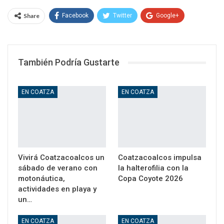
Share
Facebook
Twitter
Google+
WhatsApp
Email
También Podría Gustarte
EN COATZA
EN COATZA
Vivirá Coatzacoalcos un
Coatzacoalcos impulsa
sábado de verano con
la halterofilia con la
motonáutica,
Copa Coyote 2026
actividades en playa y
un…
EN COATZA
EN COATZA