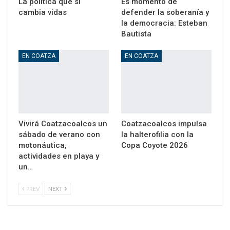
La política que sí
Es momento de
cambia vidas
defender la soberanía y
la democracia: Esteban
Bautista
EN COATZA
EN COATZA
Vivirá Coatzacoalcos un
Coatzacoalcos impulsa
sábado de verano con
la halterofilia con la
motonáutica,
Copa Coyote 2026
actividades en playa y
un…
PREV
NEXT