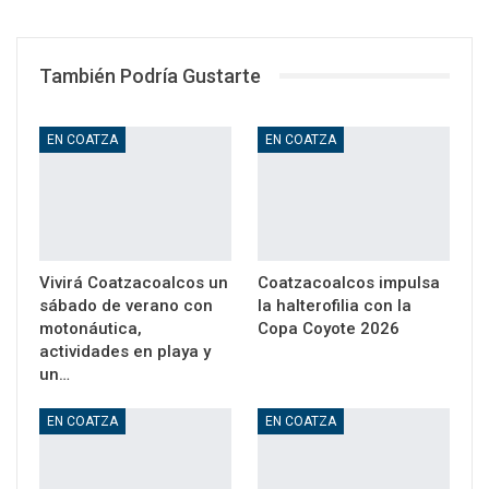
WhatsApp
Email
También Podría Gustarte
EN COATZA
EN COATZA
Vivirá Coatzacoalcos un
Coatzacoalcos impulsa
sábado de verano con
la halterofilia con la
motonáutica,
Copa Coyote 2026
actividades en playa y
un…
EN COATZA
EN COATZA