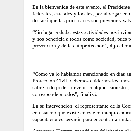
En la bienvenida de este evento,
el Presidente
federales, estatales y locales, por albergar e
destacó que
las prioridades son prevenir y sal
“Sin lugar a duda, estas actividades nos invit
y
nos beneficia a todos como sociedad, pues
p
prevención y de la autoprotección”, dijo el m
“Como ya lo habíamos mencionado en días ant
Protección Civil, debemos cuidarnos los unos 
sobre todo poder prevenir cualquier siniestro;
corresponde a todos”, finalizó.
En su intervención,
el representante de la Coo
entusiasmo que existe en este municipio en m
capacitaciones servirán para encontrar afinidad
Amparano Herrera, mandó
una felicitación a