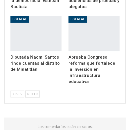
la democracia: Esteban
audiencias de pruebas y
Bautista
alegatos
ESTATAL
ESTATAL
Diputada Naomi Santos
Aprueba Congreso
rinde cuentas al distrito
reforma que fortalece
de Minatitlán
la inversión en
infraestructura
educativa
PREV
NEXT
Los comentarios están cerrados.