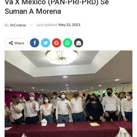
Va X México (PAN-PRI-PRD) Se
Suman A Morena
Last updated
May 22, 2021
By
InCoatza
Share