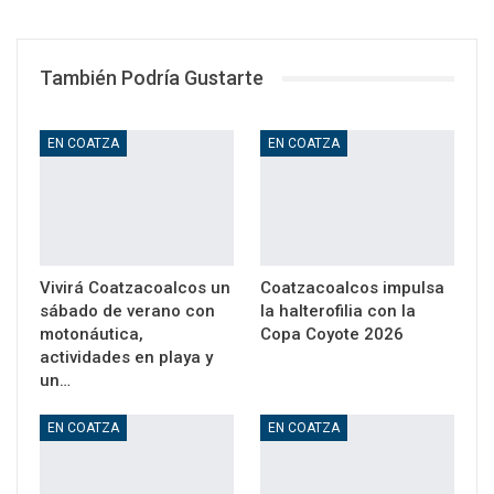
WhatsApp
Email
También Podría Gustarte
EN COATZA
EN COATZA
Vivirá Coatzacoalcos un
Coatzacoalcos impulsa
sábado de verano con
la halterofilia con la
motonáutica,
Copa Coyote 2026
actividades en playa y
un…
EN COATZA
EN COATZA