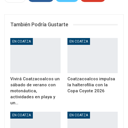
WhatsApp
Email
También Podría Gustarte
EN COATZA
EN COATZA
Vivirá Coatzacoalcos un
Coatzacoalcos impulsa
sábado de verano con
la halterofilia con la
motonáutica,
Copa Coyote 2026
actividades en playa y
un…
EN COATZA
EN COATZA