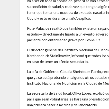
va a ser en toda la población, pero sí se van a to
su condición de salud, y cada vez que tengan algún 
tener que tomar una muestra de exudado nasofaríng
Covid y esto es durante un año”, explicó.
Ruiz-Palacios resaltó que también existe un seguro 
estudio— directamente ligado a un evento adverso r
paciente con enfermedad grave por Covid-19.
El director general del Instituto Nacional de Cien
Kershenobich Stalnikowitz, informó que todos los vo
en caso de tener un efecto secundario.
La jefa de Gobierno, Claudia Sheinbaum Pardo, recor
que ya se está probando en algunos otros estados de
Instituto Nacional de Nutrición en la Ciudad de Mé
La secretaria de Salud local, Oliva López, explicó q
para que sean voluntarias, se hará una preselección 
una primera batería médica y de laboratorio.