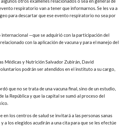
mar algunos otros exámenes relacionados o sea en general de
evento respiratorio van a tener que informarnos. Se les va a
eo para descartar que ese evento respiratorio no sea por
internacional —que se adquirió con la participación del
elacionado con la aplicación de vacuna y para el manejo del
cias Médicas y Nutrición Salvador Zubirán, David
luntarios podrán ser atendidos en el instituto a su cargo,
dó que no se trata de una vacuna final, sino de un estudio,
 la República y que la capital se sumó al proceso del
xico.
ue en los centros de salud se invitará a las personas sanas
y a los elegidos acudirán a una cita para que se les efectúe