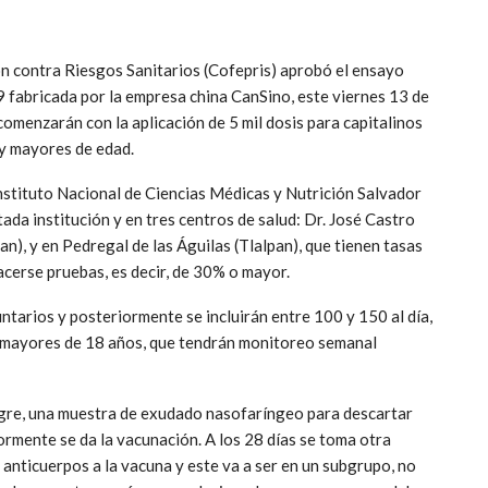
ón contra Riesgos Sanitarios (Cofepris) aprobó el ensayo
9 fabricada por la empresa china CanSino, este viernes 13 de
omenzarán con la aplicación de 5 mil dosis para capitalinos
y mayores de edad.
nstituto Nacional de Ciencias Médicas y Nutrición Salvador
tada institución y en tres centros de salud: Dr. José Castro
n), y en Pedregal de las Águilas (Tlalpan), que tienen tasas
acerse pruebas, es decir, de 30% o mayor.
luntarios y posteriormente se incluirán entre 100 y 150 al día,
s mayores de 18 años, que tendrán monitoreo semanal
angre, una muestra de exudado nasofaríngeo para descartar
rmente se da la vacunación. A los 28 días se toma otra
anticuerpos a la vacuna y este va a ser en un subgrupo, no