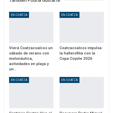
También Podría Gustarte
EN COATZA
EN COATZA
Vivirá Coatzacoalcos un
Coatzacoalcos impulsa
sábado de verano con
la halterofilia con la
motonáutica,
Copa Coyote 2026
actividades en playa y
un…
EN COATZA
EN COATZA