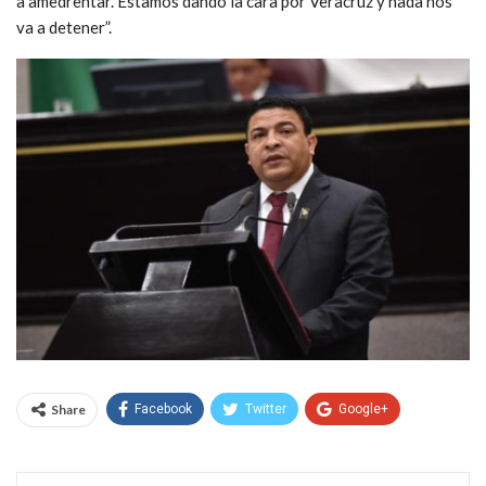
a amedrentar. Estamos dando la cara por Veracruz y nada nos
va a detener”.
Share
Facebook
Twitter
Google+
WhatsApp
Email