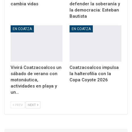
cambia vidas
defender la soberanía y
la democracia: Esteban
Bautista
EN COATZA
EN COATZA
Vivirá Coatzacoalcos un
Coatzacoalcos impulsa
sábado de verano con
la halterofilia con la
motonáutica,
Copa Coyote 2026
actividades en playa y
un…
PREV
NEXT