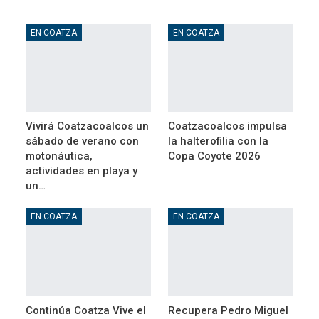
EN COATZA
EN COATZA
Vivirá Coatzacoalcos un
Coatzacoalcos impulsa
sábado de verano con
la halterofilia con la
motonáutica,
Copa Coyote 2026
actividades en playa y
un…
EN COATZA
EN COATZA
Continúa Coatza Vive el
Recupera Pedro Miguel