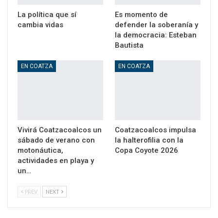
La política que sí
Es momento de
cambia vidas
defender la soberanía y
la democracia: Esteban
Bautista
EN COATZA
EN COATZA
Vivirá Coatzacoalcos un
Coatzacoalcos impulsa
sábado de verano con
la halterofilia con la
motonáutica,
Copa Coyote 2026
actividades en playa y
un…
PREV
NEXT