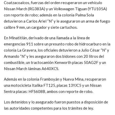
Coatzacoalcos, fuerzas del orden recuperaron un vehículo
Nissan March (RG383A) y un Volkswagen Tiguan (YTU105A)
con reporte de robo; además en la colonia Palma Sola
detuvieron a Carlos Ariel “N” y le aseguraron un arma de fuego
calibre 9 mm, un cargador y siete cartuchos.
En Minatitlán, derivado de una llamada a la línea de
emergencias 911 sobre un presunto robo de hidrocarburo en la
colonia La Gravera, los oficiales detuvieron a Julio César “N” y
Armando “N” y les aseguraron dos bidones con 20 litros del
combustible, un tractocamión Kenworth placas 50AG2F y un
Nissan March láminas A640XCS.
Además en la colonia Framboyán y Nueva Mina, recuperaron
una motocicleta Italika FT125, placas 13YJC5 y un Nissan
Sentra placas: HFS608B, ambos con reporte de robo.
Los detenidos y lo asegurado fueron puestos a disposición de
las autoridades competentes para los trámites de ley.