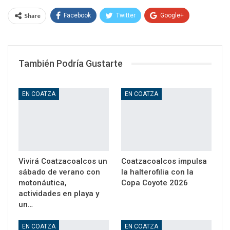
Share
Facebook
Twitter
Google+
WhatsApp
Email
También Podría Gustarte
EN COATZA
EN COATZA
Vivirá Coatzacoalcos un
Coatzacoalcos impulsa
sábado de verano con
la halterofilia con la
motonáutica,
Copa Coyote 2026
actividades en playa y
un…
EN COATZA
EN COATZA