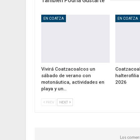
También Podría Gustarte
EN COATZA
EN COATZA
Vivirá Coatzacoalcos un
Coatzacoal
sábado de verano con
halterofili
motonáutica, actividades en
2026
playa y un…
PREV
NEXT
Los coment