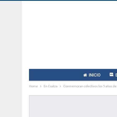
INICIO
Home
En Coatza
Conmemoran colectivos los 5 años de l