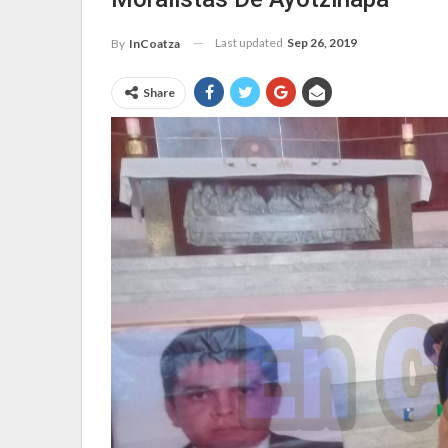
Last updated
Sep 26, 2019
By
InCoatza
Share