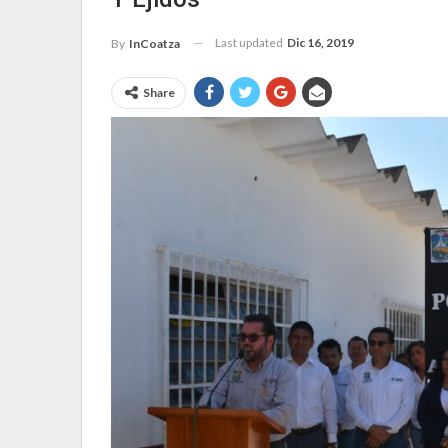
Last updated
Dic 16, 2019
By
InCoatza
Share