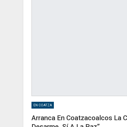
EN COATZA
Arranca En Coatzacoalcos La 
Desarme, Sí A La Paz”