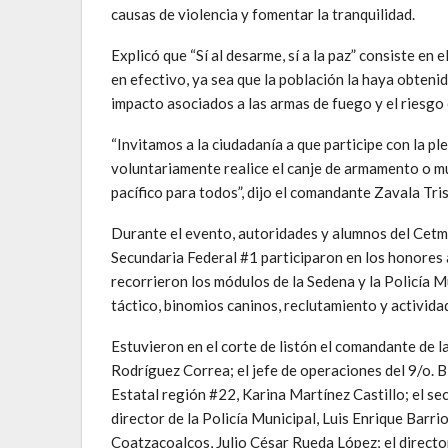
causas de violencia y fomentar la tranquilidad.
Explicó que “Sí al desarme, sí a la paz” consiste e
en efectivo, ya sea que la población la haya obtenid
impacto asociados a las armas de fuego y el riesgo
“Invitamos a la ciudadanía a que participe con la p
voluntariamente realice el canje de armamento o mu
pacífico para todos”, dijo el comandante Zavala Tri
Durante el evento, autoridades y alumnos del Cetm
Secundaria Federal #1 participaron en los honores a
recorrieron los módulos de la Sedena y la Policía 
táctico, binomios caninos, reclutamiento y actividad
Estuvieron en el corte de listón el comandante de 
Rodríguez Correa; el jefe de operaciones del 9/o. 
Estatal región #22, Karina Martínez Castillo; el s
director de la Policía Municipal, Luis Enrique Barr
Coatzacoalcos, Julio César Rueda López; el directo