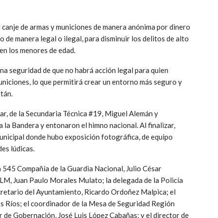
n el canje de armas y municiones de manera anónima por dinero
o de manera legal o ilegal, para disminuir los delitos de alto
 en los menores de edad.
lena seguridad de que no habrá acción legal para quien
niciones, lo que permitirá crear un entorno más seguro y
stán.
ar, de la Secundaria Técnica #19, Miguel Alemán y
 la Bandera y entonaron el himno nacional. Al finalizar,
Municipal donde hubo exposición fotográfica, de equipo
es lúdicas.
la 545 Compañía de la Guardia Nacional, Julio César
BLM, Juan Paulo Morales Mulato; la delegada de la Policía
ecretario del Ayuntamiento, Ricardo Ordoñez Malpica; el
ios Ríos; el coordinador de la Mesa de Seguridad Región
r de Gobernación, José Luis López Cabañas; y el director de