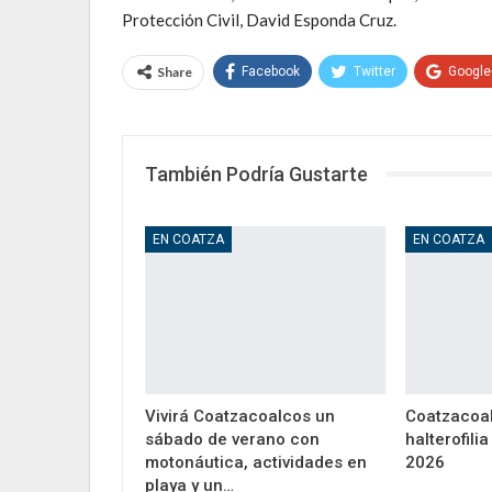
Protección Civil, David Esponda Cruz.
Share
Facebook
Twitter
Google
También Podría Gustarte
EN COATZA
EN COATZA
Vivirá Coatzacoalcos un
Coatzacoal
sábado de verano con
halterofili
motonáutica, actividades en
2026
playa y un…